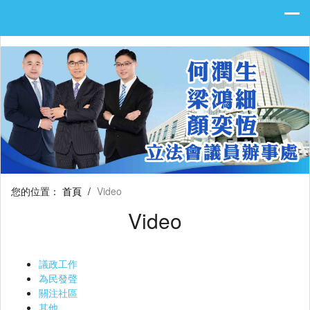
您的位置：
首頁
/
Video
Video
議政工作
為民發聲
關注社區
其他