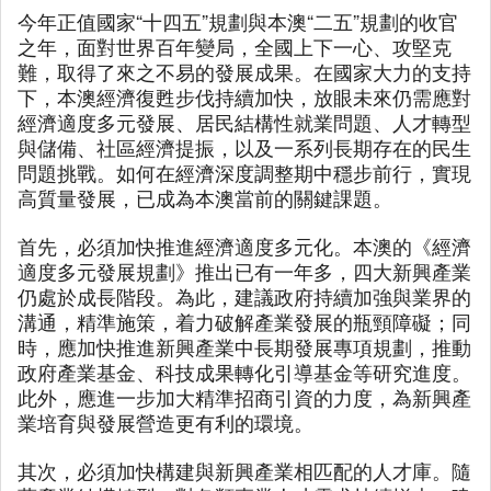
今年正值國家“十四五”規劃與本澳“二五”規劃的收官
之年，面對世界百年變局，全國上下一心、攻堅克
難，取得了來之不易的發展成果。在國家大力的支持
下，本澳經濟復甦步伐持續加快，放眼未來仍需應對
經濟適度多元發展、居民結構性就業問題、人才轉型
與儲備、社區經濟提振，以及一系列長期存在的民生
問題挑戰。如何在經濟深度調整期中穩步前行，實現
高質量發展，已成為本澳當前的關鍵課題。
首先，必須加快推進經濟適度多元化。本澳的《經濟
適度多元發展規劃》推出已有一年多，四大新興產業
仍處於成長階段。為此，建議政府持續加強與業界的
溝通，精準施策，着力破解產業發展的瓶頸障礙；同
時，應加快推進新興產業中長期發展專項規劃，推動
政府產業基金、科技成果轉化引導基金等研究進度。
此外，應進一步加大精準招商引資的力度，為新興產
業培育與發展營造更有利的環境。
其次，必須加快構建與新興產業相匹配的人才庫。隨