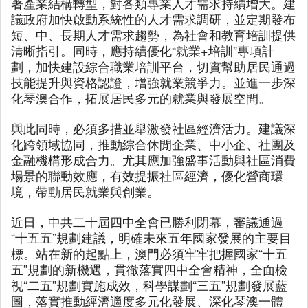
著產業結構轉型，對各類專業人才需求持續增大。建
議政府加快啟動系統性的人才需求調研，並定期發布
短、中、長期人才需求趨勢，為社會和教育培訓提供
清晰指引。同時，應持續優化“就業+培訓”專項計
劃，加快建設綜合職業培訓平台，切實幫助居民通過
技能提升與資格認證，增強就業競爭力。並進一步深
化琴澳合作，拓展居民多元的就業與發展空間。
與此同時，必須多措並舉激發社區經濟活力。建議深
化跨領域協同，推動綜合休閒企業、中小企、社團及
金融機構形成合力。尤其應加強盛事活動與社區消費
場景的聯動效應，有效提振社區經濟，優化營商環
境，帶動居民就業與創業。
近日，中共二十屆四中全會已勝利閉幕，審議通過
“十五五”規劃建議，明確未來五年國家發展的主要目
標。站在新的起點上，澳門必須牢牢把握國家“十五
五”規劃的新機遇，貫徹落實四中全會精神，全面檢
視“二五”規劃實施成效，科學謀劃“三五”規劃發展藍
圖，落實推動經濟適度多元化發展、深化琴澳一體