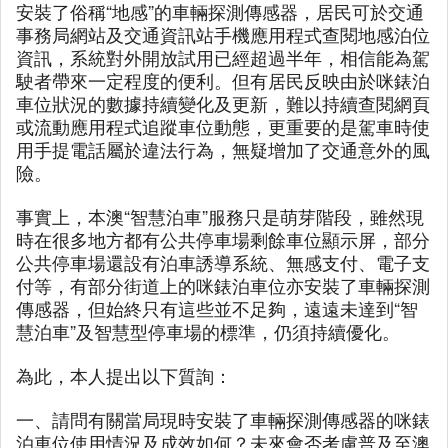
安裝了俗稱“地感”的車輛探測傳感器，居民可於交通
事務局網站及交通資訊站手機應用程式查閱地感泊位
資訊，系統對外開放試用已經超過半年，相信能為駕
駛者帶來一定程度的便利。但有居民反映由於咪錶泊
車位狀況的數據持續變化及更新，難以持續查閱網頁
或流動應用程式追蹤車位動態，更重要的是駕車時使
用手提電話屬於違法行為，無疑增加了交通意外的風
險。
事實上，本澳“智慧泊車”服務只是萌芽階段，雖然現
時在很多地方都有公共停車場剩餘車位顯示屏，部分
公共停車場還設有泊車誘導系統、無感支付、電子支
付等，有部分街道上的咪錶泊車位亦安裝了車輛探測
傳感器，但始終只有這些並不足夠，遠遠未達到“智
慧泊車”及智慧型停車場的標準，仍須持續優化。
為此，本人提出以下質詢：
一、請問有關當局現時安裝了車輛探測傳感器的咪錶
泊車位使用情況及成效如何？未來會否考慮普及至澳