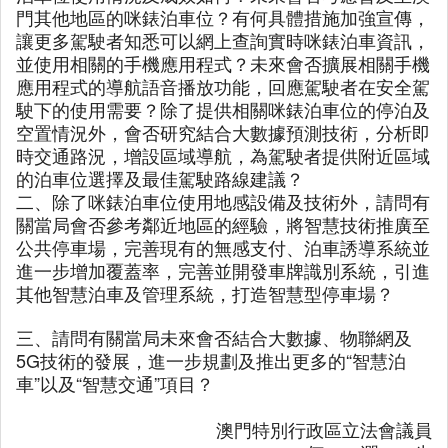
門其他地區的咪錶泊車位？有何具體措施加強宣傳，
讓更多駕駛者知悉可以網上查詢實時咪錶泊車資訊，
並使用相關的手機應用程式？未來會否擴展相關手機
應用程式的導航語音播放功能，回應駕駛者在安全駕
駛下的使用需要？除了提供相關咪錶泊車位的停泊及
空置情況外，會否研究結合大數據預測技術，分析即
時交通路況，增設區域導航，為駕駛者提供附近區域
的泊車位選擇及最佳駕駛路線建議？
二、除了咪錶泊車位使用地感設備及技術外，請問有
關當局會否參考鄰近地區的經驗，將智慧技術推廣至
公共停車場，完善現有的無感支付、泊車誘導系統並
進一步增加覆蓋率，完善並開發車牌識別系統，引進
其他智慧泊車及管理系統，打造智慧型停車場？
三、請問有關當局未來會否結合大數據、物聯網及
5G技術的發展，進一步規劃及推出更多的“智慧泊
車”以及“智慧交通”項目？
澳門特別行政區立法會議員