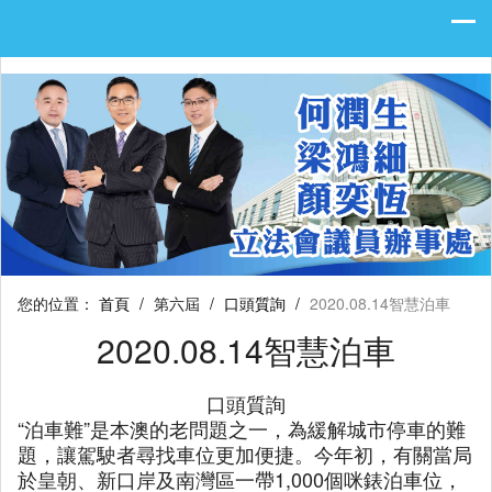
您的位置：
首頁
/
第六屆
/
口頭質詢
/
2020.08.14智慧泊車
2020.08.14智慧泊車
口頭質詢
“泊車難”是本澳的老問題之一，為緩解城市停車的難
題，讓駕駛者尋找車位更加便捷。今年初，有關當局
於皇朝、新口岸及南灣區一帶1,000個咪錶泊車位，