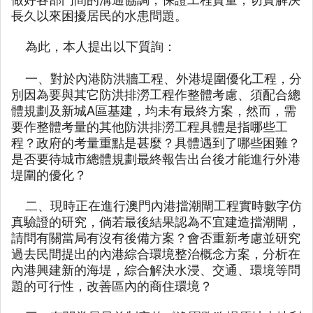
長久以來困擾居民的水患問題。
為此，本人提出以下質詢：
一、對於內港防洪牆工程、外港堤圍優化工程，分
別因為要與其它防洪排澇工程作整體考慮、須配合總
體規劃及新城A區基建，均未有最終方案，然而，需
要作整體考量的其他防洪排澇工程具體是指哪些工
程？政府的考量重點是甚麼？具體遇到了哪些困難？
是否要待城市總體規劃最終報告出台後才能進行外港
堤圍的優化？
二、現時正在進行澳門內港擋潮閘工程實時數字仿
真驗證的研究，倘若最後結果認為不宜建造擋潮閘，
請問有關當局有沒有後備方案？會否重新考慮並研究
過去民間提出的內港綜合環境整治概念方案，分析在
內港興建新的海堤，綜合解決水浸、交通、環境等問
題的可行性，改善區內的商住環境？