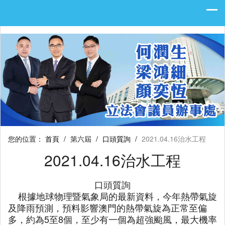
您的位置：
首頁
/
第六屆
/
口頭質詢
/
2021.04.16治水工程
2021.04.16治水工程
口頭質詢
根據地球物理暨氣象局的最新資料，今年熱帶氣旋
及降雨預測，預料影響澳門的熱帶氣旋為正常至偏
多，約為5至8個，至少有一個為超強颱風，最大機率