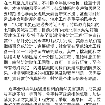
在七月至九月出現，不排除今年風季較長，延至十月
中。本澳的颱風季節將至，低窪地區的商戶和居民又
要時刻擔心暴雨及颱風天氣會帶來水浸，甚至可能所
造成生命和財產的損失。治水工作是重要的民生大
事，“天鴿”風災已經過去將近四年，特區政府提出的
七項防災減災工程，目前只有“內港北雨水泵站箱涵
渠建造工程”及“筷子基至青洲沿海防洪工程”正在進行
當中，預計分別於今年5月及7月完成，其餘五項仍需
繼續研究或設計，進展緩慢，社會實在憂慮治水工程
會一年又一年地停留在研究階段。其中，擋潮閘和防
洪牆均是內港區居民十分關注的工程，但始終施工無
期，由於防洪牆施工困難，政府一直進行研究，至今
未有最終決定，內港擋潮閘同樣由於建成後的防洪效
果、擋潮閘與流域的相互關係及影響等問題，仍需要
進行實時數字仿真驗證，對於是否建造仍未有結論。
近年全球與氣候變遷相關的自然災害加劇，防災減
災基建不能一等再等，希望特區政府排除萬難，加快
落實各項防災減災工程方案，爭取工程早日上馬，並
做好各部門間的溝通協調，保證工程質量，切實解決