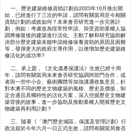
一、歷史建築維修資助計劃自2023年10月推出開
始，已經進行了三次的申請，請問有關當局至今相關
資助計劃的成效如何？未來會否研究進一步完善計
劃，例如：考慮改為恆常性申請、與受資助業權人協
調將修復後的建築進行活化、主動了解和研究協助解
決部分歷史建築未能申請維修保養資助的原因及困難
等，發揮更大的政府主導作用，以便增加歷史建築維
修活化的成功率?
二、承上題，《文化遺產保護法》生效已經十周
年，請問有關當局未來會否研究協調跨部門合作，或
者與一些中小企、藝術團體等加強溝通收集意見，針
對本澳不同的歷史文物建築的風格、歷史及價值，制
定合適且具獨特性的活化方案，深入挖掘歷史文物建
築背後的故事，進一步協助及推動業權人開展歷史文
物建築再利用計劃？
三、隨著《「澳門歷史城區」保護及管理計劃》行
政法規於今年六月一日正式生效，請問有關當局會否