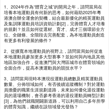
1、2024年作為“體育之城”的開局之年，請問當局在
培養本地運動員有何新的思考，如何藉助2025年粵
港澳合辦全運會的契機，結合最新優化的精英運動員
及集訓隊運動員培訓資助計劃[2]，完善體育人才培養
的規劃？並且如何從選材、育才、成才三個環節全方
位、全鏈條、全階段去完善配套，為本地運動員創造
有更多有利發展的條件？
2、從擴寬本地運動員的視野上，請問當局如何促進
本地運動員參加更多大型賽事？並如何與內地及其他
地區加強合作，促進澳門與大灣區城市在體育領域的
全面合作，提高本澳運動員的競技水平？
3、請問當局現時本澳現役運動員總數及精英運動員
數量、分佈領域如何，有否後續追蹤機制？對於運動
員擔憂的職業生涯規劃道路，未來如何優化退役運動
員的退場機制，會否參考香港的退役運動員轉型計劃
[3]，為他們就職開闢新道路，可以利用自己多年所學
的體育知識，繼續在該領域發光發熱？