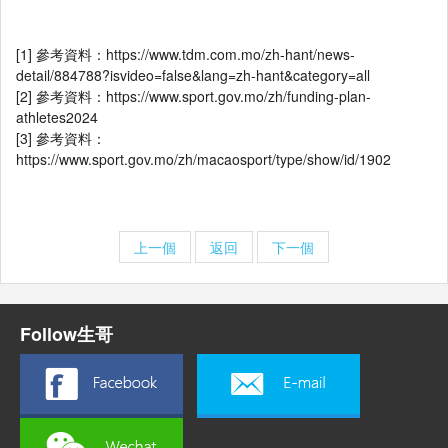
[1] 參考資料：https://www.tdm.com.mo/zh-hant/news-
detail/884788?isvideo=false&lang=zh-hant&category=all
[2] 參考資料：https://www.sport.gov.mo/zh/funding-plan-
athletes2024
[3] 參考資料：
https://www.sport.gov.mo/zh/macaosport/type/show/id/1902
上一個
返回
下一個
Follow生哥