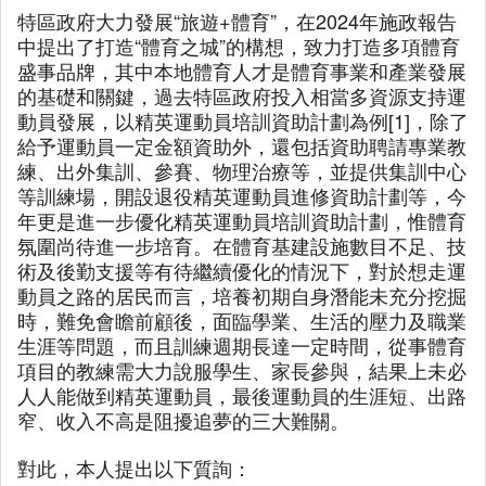
特區政府大力發展“旅遊+體育”，在2024年施政報告
中提出了打造“體育之城”的構想，致力打造多項體育
盛事品牌，其中本地體育人才是體育事業和產業發展
的基礎和關鍵，過去特區政府投入相當多資源支持運
動員發展，以精英運動員培訓資助計劃為例[1]，除了
給予運動員一定金額資助外，還包括資助聘請專業教
練、出外集訓、參賽、物理治療等，並提供集訓中心
等訓練場，開設退役精英運動員進修資助計劃等，今
年更是進一步優化精英運動員培訓資助計劃，惟體育
氛圍尚待進一步培育。在體育基建設施數目不足、技
術及後勤支援等有待繼續優化的情況下，對於想走運
動員之路的居民而言，培養初期自身潛能未充分挖掘
時，難免會瞻前顧後，面臨學業、生活的壓力及職業
生涯等問題，而且訓練週期長達一定時間，從事體育
項目的教練需大力說服學生、家長參與，結果上未必
人人能做到精英運動員，最後運動員的生涯短、出路
窄、收入不高是阻擾追夢的三大難關。
對此，本人提出以下質詢：