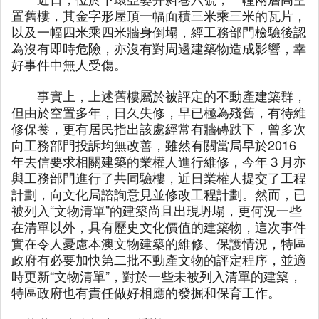
置舊樓，其金字形屋頂一幅面積三米乘三米的瓦片，
以及一幅四米乘四米牆身倒塌，經工務部門檢驗後認
為沒有即時危險，亦沒有對周邊建築物造成影響，幸
好事件中無人受傷。
事實上，上述舊樓屬於被評定的不動產建築群，
但由於空置多年，日久失修，早已極為殘舊，有待維
修保養，更有居民指出該處經常有牆磚跌下，曾多次
向工務部門投訴均無改善，雖然有關當局早於2016
年去信要求相關建築的業權人進行維修，今年３月亦
與工務部門進行了共同驗樓，近日業權人提交了工程
計劃，向文化局諮詢意見並修改工程計劃。然而，已
被列入“文物清單”的建築尚且出現坍塌，更何況一些
在清單以外，具有歷史文化價值的建築物，這次事件
實在令人憂慮本澳文物建築的維修、保護情況，特區
政府有必要加快第二批不動產文物的評定程序，並適
時更新“文物清單”，對於一些未被列入清單的建築，
特區政府也有責任做好相應的發掘和保育工作。