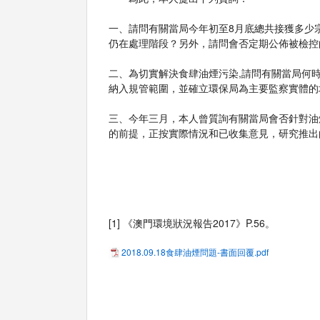
一、請問有關當局今年初至8月底總共接獲多少
仍在處理階段？另外，請問會否定期公佈被檢控
二、為切實解決食肆油煙污染,請問有關當局何
納入規管範圍，並確立環保局為主要監察實體的
三、今年三月，本人曾質詢有關當局會否針對油
的前提，正按實際情況和已收集意見，研究推出
[1] 《澳門環境狀況報告2017》P.56。
2018.09.18食肆油煙問題-書面回覆.pdf