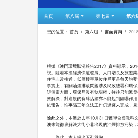
首頁
第八屆
第七屆
第六
您的位置：
首頁
/
第六屆
/
書面質詢
/
201
根據《澳門環境狀況報告2017》資料顯示，20
視。隨着本澳經濟快速發展、人口增長及旅遊業
住宅非常接近，低層樓宇單位住戶更是每天飽受
事實上，有關油煙排放問題涉及民政總署和環保
訴個案方面，環保局沒有執罰權，往往只能派發
效解決，對違規的食肆店舖亦不能起到阻嚇作用。
結報告，惟事隔三年立法工作仍遲遲未完成，且
除此之外，本澳於去年10月31日獲聯合國教科
澳未能徹底解決大街小巷出現的油煙排放污染，
為此，本人提出下列質詢：