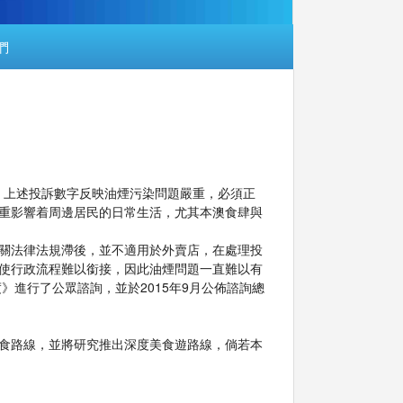
們
1]，上述投訴數字反映油煙污染問題嚴重，必須正
重影響着周邊居民的日常生活，尤其本澳食肆與
關法律法規滯後，並不適用於外賣店，在處理投
使行政流程難以銜接，因此油煙問題一直難以有
》進行了公眾諮詢，並於2015年9月公佈諮詢總
美食路線，並將研究推出深度美食遊路線，倘若本