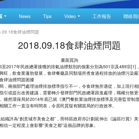
屆
News
Tips
Video
工作報告
聯絡我
8.09.18食肆油煙問題
2018.09.18食肆油煙問題
書面質詢
16至2017年民政總署接獲的排氣油煙類別的個案分別為501宗及489宗[
興旺，飲食業蓬勃發展，食肆餐廳及同類場所煮食過程排放的油煙污染嚴
食肆油煙問題困擾
局，兩個部門處理油煙排放標準指引不一，令食肆無所適從，加上現行相
指引或提出改善建議，需要轉介發牌部門民政總署跟進處理，職權分散更
雖然環保局於2014年底已就《澳門餐飲業油煙排放標準及完善監管制度
相關工作一直沒有時間表，令居民質疑有關當局的行政效率。
文組織評為“創意城市美食之都”，而特區政府亦計劃延伸出《論區行賞》
相信一定程度上會影響“美食之都”這個品牌的形象。