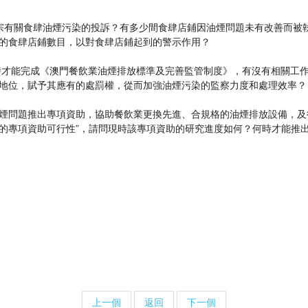
宗有關食肆油煙污染的投訴？有多少間食肆店鋪因油煙問題未有改善而被
的食肆店鋪數目，以對食肆店鋪起到的警示作用？
時才能完成《澳門餐飲業油煙排放標準及完善監管制度》，有沒有相關工
地位，賦予其應有的處罰權，從而加強油煙污染的監察力度和處理效率？
煙問題推出專項資助，協助餐飲業更換先進、合規格的油煙排放設備，及
的專項資助可行性”，請問現時該專項資助的研究進度如何？何時才能推
上一個
返回
下一個