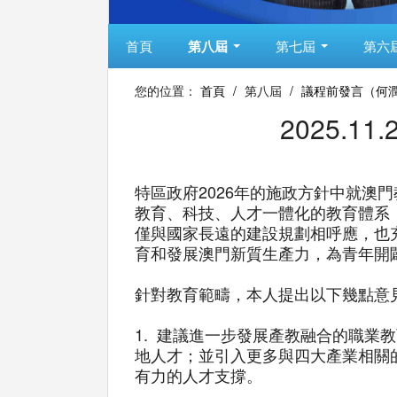
首頁
第八屆
第七屆
第六
您的位置：
首頁
/
第八屆
/
議程前發言（何
2025.
特區政府2026年的施政方針中就
教育、科技、人才一體化的教育體系
僅與國家長遠的建設規劃相呼應，也
育和發展澳門新質生產力，為青年開
針對教育範疇，本人提出以下幾點意
1. 建議進一步發展產教融合的職
地人才；並引入更多與四大產業相關
有力的人才支撐。