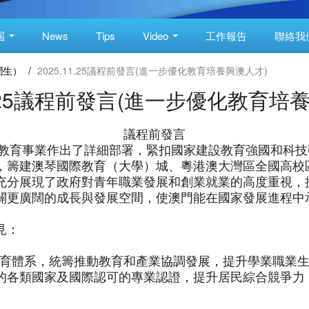
屆
News
Tips
Video
工作報告
聯絡我
潤生）
/
2025.11.25議程前發言(進一步優化教育培養興澳人才)
11.25議程前發言(進一步優化教育培
議程前發言
澳門教育事業作出了詳細部署，緊扣國家建設教育強國和科
，籌建澳琴國際教育（大學）城、粵港澳大灣區全國高校
充分展現了政府對青年職業發展和創業就業的高度重視，抓
闢更廣闊的成長與發展空間，使澳門能在國家發展進程中
見：
業教育體系，統籌推動教育和產業協調發展，提升學業職業
的各類國家及國際認可的專業認證，提升居民綜合競爭力